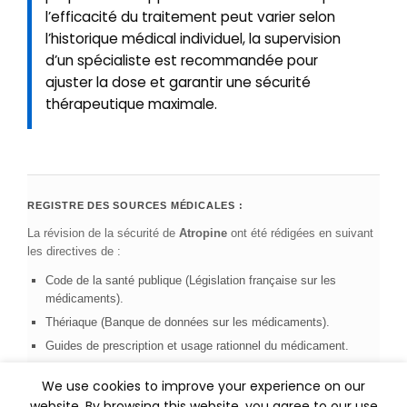
l’efficacité du traitement peut varier selon
l’historique médical individuel, la supervision
d’un spécialiste est recommandée pour
ajuster la dose et garantir une sécurité
thérapeutique maximale.
REGISTRE DES SOURCES MÉDICALES :
La révision de la sécurité de
Atropine
ont été rédigées en suivant
les directives de :
Code de la santé publique (Législation française sur les
médicaments).
Thériaque (Banque de données sur les médicaments).
Guides de prescription et usage rationnel du médicament.
We use cookies to improve your experience on our
Supervision facultative :
Supervision clinique assurée par :
website. By browsing this website, you agree to our use