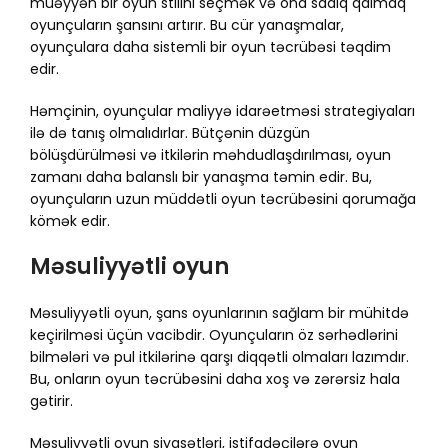
müəyyən bir oyun stilini seçmək və ona sadiq qalmaq
oyunçuların şansını artırır. Bu cür yanaşmalar,
oyunçulara daha sistemli bir oyun təcrübəsi təqdim
edir.
Həmçinin, oyunçular maliyyə idarəetməsi strategiyaları
ilə də tanış olmalıdırlar. Bütçənin düzgün
bölüşdürülməsi və itkilərin məhdudlaşdırılması, oyun
zamanı daha balanslı bir yanaşma təmin edir. Bu,
oyunçuların uzun müddətli oyun təcrübəsini qorumağa
kömək edir.
Məsuliyyətli oyun
Məsuliyyətli oyun, şans oyunlarının sağlam bir mühitdə
keçirilməsi üçün vacibdir. Oyunçuların öz sərhədlərini
bilmələri və pul itkilərinə qarşı diqqətli olmaları lazımdır.
Bu, onların oyun təcrübəsini daha xoş və zərərsiz hala
gətirir.
Məsuliyyətli oyun siyasətləri, istifadəçilərə oyun