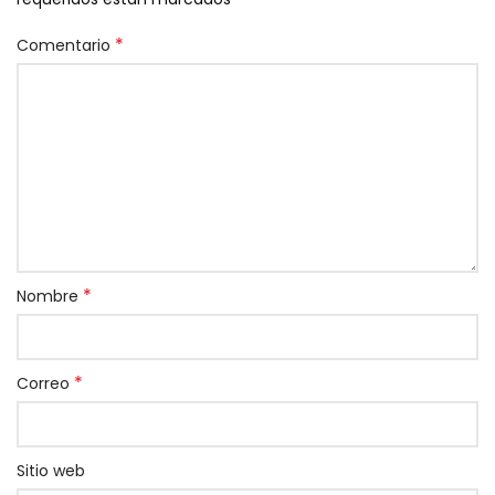
*
Comentario
*
Nombre
*
Correo
Sitio web