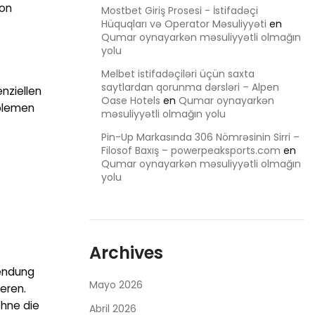
ion
Mostbet Giriş Prosesi - İstifadəçi
Hüquqları və Operator Məsuliyyəti
en
Qumar oynayarkən məsuliyyətli olmağın
yolu
Melbet istifadəçiləri üçün saxta
saytlardan qorunma dərsləri – Alpen
nziellen
Oase Hotels
en
Qumar oynayarkən
oblemen
məsuliyyətli olmağın yolu
Pin-Up Markasında 306 Nömrəsinin Sirri –
Filosof Baxış – powerpeaksports.com
en
Qumar oynayarkən məsuliyyətli olmağın
yolu
Archives
wendung
Mayo 2026
eren.
ohne die
Abril 2026