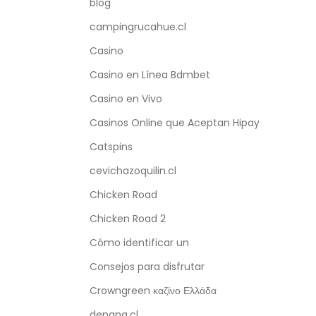
blog
campingrucahue.cl
Casino
Casino en Línea Bdmbet
Casino en Vivo
Casinos Online que Aceptan Hipay
Catspins
cevichazoquilin.cl
Chicken Road
Chicken Road 2
Cómo identificar un
Consejos para disfrutar
Crowngreen καζίνο Ελλάδα
depana.cl