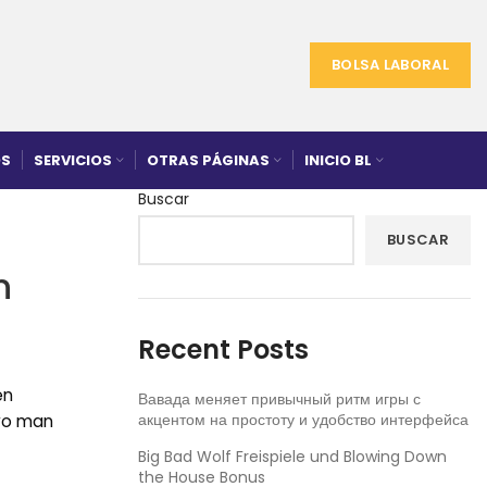
BOLSA LABORAL
S
SERVICIOS
OTRAS PÁGINAS
INICIO BL
Buscar
BUSCAR
n
Recent Posts
en
Вавада меняет привычный ритм игры с
акцентом на простоту и удобство интерфейса
 wo man
Big Bad Wolf Freispiele und Blowing Down
the House Bonus