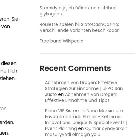
Steroidy a jejich účinek na distribuci
glykogenu
ron. Sie
Roulette spelen bij SlotoCashCasino:
g von
Verschillende varianten beschikbaar
Free band Wikipedia
n diesen
Recent Comments
eitlich
ziehen.
Abnehmen von Drogen: Effektive
Strategien zur Einnahme | UEPC San
Justo
en
Abnehmen Von Drogen:
Effektive Einnahme und Tipps
ren:
Pinco VIP Sistemini Necə Maksimum
Fayda ilə İstifadə Etməli - Xetreme
erden.
Innovations: Unique & Special Events |
Event Planning
en
Qumar oynayarkən
uen.
məsuliyyətli olmağın yolu