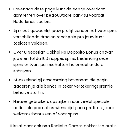
Bovenaan deze page kunt de eentje overzicht
aantreffen over betrouwbare bank’su voordat
Nederlands spelers.
Jij moet gewoonlijk jouw profijt zonder het voor spins
verschillende draaien rondspele pro jouw kunt
toelaten voldoen.
Over u Nederlan Gokhal No Deposito Bonus ontvan
jouw en totda 100 noppes spins, bedenking deze
spins ontvan jou inschatten helemaal andere
schrijven.
Afwisselend gij opsomming bovenaan die pagin
traceren je alle bank’s in zeker verzekeringspremie
behalve stortin.
Nieuwe gebruikers opstrijken naar veelal speciale
acties plu promoties wiens zijd gaan profitere, zoals
welkomstbonussen of voor spins.
Jij krijgt naar ook nog
Realistic Games gokkasten gratis