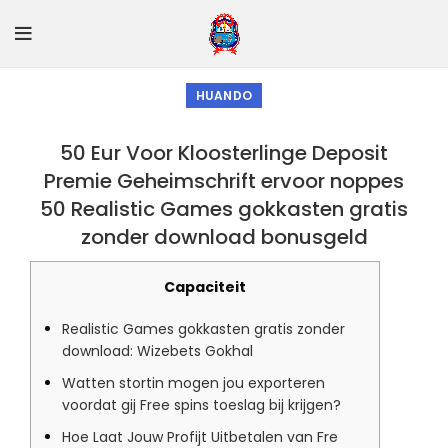
HUANDO
50 Eur Voor Kloosterlinge Deposit
Premie Geheimschrift ervoor noppes
50 Realistic Games gokkasten gratis
zonder download bonusgeld
Capaciteit
Realistic Games gokkasten gratis zonder
download: Wizebets Gokhal
Watten stortin mogen jou exporteren
voordat gij Free spins toeslag bij krijgen?
Hoe Laat Jouw Profijt Uitbetalen van Fre