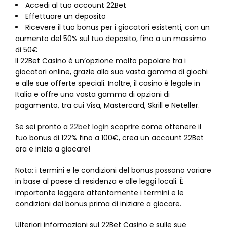
Accedi al tuo account 22Bet
Effettuare un deposito
Ricevere il tuo bonus per i giocatori esistenti, con un
aumento del 50% sul tuo deposito, fino a un massimo
di 50€
Il 22Bet Casino è un’opzione molto popolare tra i
giocatori online, grazie alla sua vasta gamma di giochi
e alle sue offerte speciali. Inoltre, il casino è legale in
Italia e offre una vasta gamma di opzioni di
pagamento, tra cui Visa, Mastercard, Skrill e Neteller.
Se sei pronto a
22bet login
scoprire come ottenere il
tuo bonus di 122% fino a 100€, crea un account 22Bet
ora e inizia a giocare!
Nota: i termini e le condizioni del bonus possono variare
in base al paese di residenza e alle leggi locali. È
importante leggere attentamente i termini e le
condizioni del bonus prima di iniziare a giocare.
Ulteriori informazioni sul 22Bet Casino e sulle sue