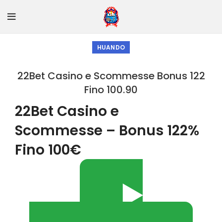
HUANDO
22Bet Casino e Scommesse Bonus 122
Fino 100.90
22Bet Casino e
Scommesse – Bonus 122%
Fino 100€
▶️