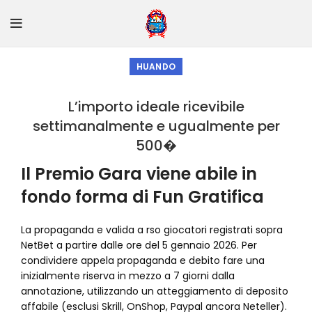
HUANDO
L’importo ideale ricevibile
settimanalmente e ugualmente per
500�
Il Premio Gara viene abile in
fondo forma di Fun Gratifica
La propaganda e valida a rso giocatori registrati sopra
NetBet a partire dalle ore del 5 gennaio 2026. Per
condividere appela propaganda e debito fare una
inizialmente riserva in mezzo a 7 giorni dalla
annotazione, utilizzando un atteggiamento di deposito
affabile (esclusi Skrill, OnShop, Paypal ancora Neteller).