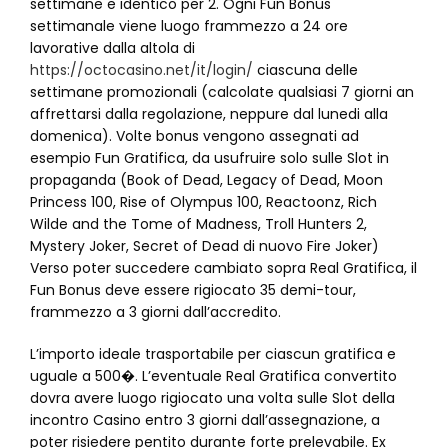
settimane e identico per 2. Ogni Fun Bonus
settimanale viene luogo frammezzo a 24 ore
lavorative dalla altola di
https://octocasino.net/it/login/
ciascuna delle
settimane promozionali (calcolate qualsiasi 7 giorni an
affrettarsi dalla regolazione, neppure dal lunedi alla
domenica). Volte bonus vengono assegnati ad
esempio Fun Gratifica, da usufruire solo sulle Slot in
propaganda (Book of Dead, Legacy of Dead, Moon
Princess 100, Rise of Olympus 100, Reactoonz, Rich
Wilde and the Tome of Madness, Troll Hunters 2,
Mystery Joker, Secret of Dead di nuovo Fire Joker)
Verso poter succedere cambiato sopra Real Gratifica, il
Fun Bonus deve essere rigiocato 35 demi-tour,
frammezzo a 3 giorni dall’accredito.
L’importo ideale trasportabile per ciascun gratifica e
uguale a 500�. L’eventuale Real Gratifica convertito
dovra avere luogo rigiocato una volta sulle Slot della
incontro Casino entro 3 giorni dall’assegnazione, a
poter risiedere pentito durante forte prelevabile. Ex