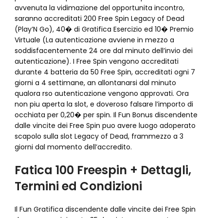
avvenuta la vidimazione del opportunita incontro,
saranno accreditati 200 Free Spin Legacy of Dead
(Play’N Go), 40� di Gratifica Esercizio ed 10� Premio
Virtuale (La autenticazione avviene in mezzo a
soddisfacentemente 24 ore dal minuto dell’invio dei
autenticazione). I Free Spin vengono accreditati
durante 4 batteria da 50 Free Spin, accreditati ogni 7
giorni a 4 settimane, an allontanarsi dal minuto
qualora rso autenticazione vengono approvati. Ora
non piu aperta la slot, e doveroso falsare l’importo di
occhiata per 0,20� per spin. Il Fun Bonus discendente
dalle vincite dei Free Spin puo avere luogo adoperato
scapolo sulla slot Legacy of Dead, frammezzo a 3
giorni dal momento dell’accredito.
Fatica 100 Freespin + Dettagli,
Termini ed Condizioni
Il Fun Gratifica discendente dalle vincite dei Free Spin